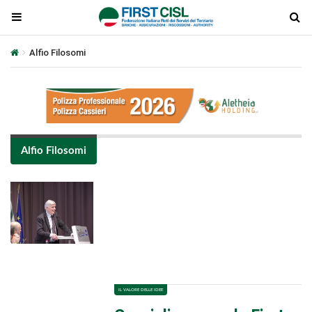
Alfio Filosomi
Alfio Filosomi
Plays
:
-
-:-
0:00
1x
-
IL VALORE DELLE IDEE