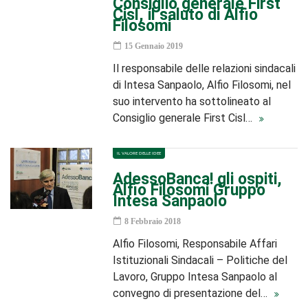
Consiglio generale First
Cisl, il saluto di Alfio
Filosomi
15 Gennaio 2019
Il responsabile delle relazioni sindacali
di Intesa Sanpaolo, Alfio Filosomi, nel
suo intervento ha sottolineato al
Consiglio generale First Cisl…
IL VALORE DELLE IDEE
AdessoBanca! gli ospiti,
Alfio Filosomi Gruppo
Intesa Sanpaolo
8 Febbraio 2018
Alfio Filosomi, Responsabile Affari
Istituzionali Sindacali – Politiche del
Lavoro, Gruppo Intesa Sanpaolo al
convegno di presentazione del…