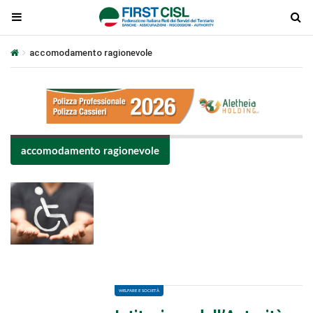
accomodamento ragionevole
accomodamento ragionevole
Plays
:
-
-:-
0:00
1x
-
WELFARE E SOCIETÀ