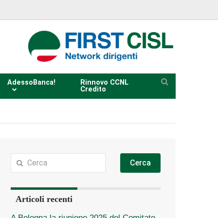
AdessoBanca!
Rinnovo CCNL
Credito
Cerca
Articoli recenti
A Bologna la riunione 2025 del Comitato