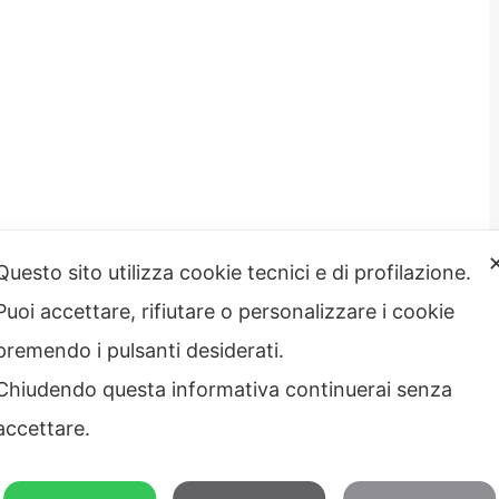
Questo sito utilizza cookie tecnici e di profilazione.
Puoi accettare, rifiutare o personalizzare i cookie
strazione
Note legali
rente
premendo i pulsanti desiderati.
Privacy – Informativa sul
 etico
trattamento dei dati
Chiudendo questa informativa continuerai senza
Cookie policy
Credits
accettare.