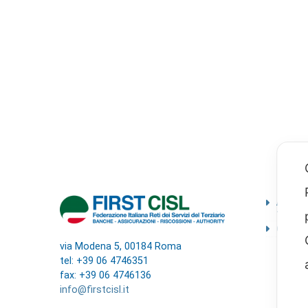
Ammini
traspa
Codice
via Modena 5, 00184 Roma
tel: +39 06 4746351
fax: +39 06 4746136
info@firstcisl.it