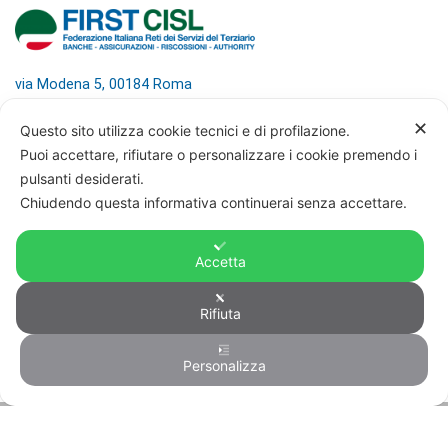
via Modena 5, 00184 Roma
tel: +39 06 4746351
✕
Questo sito utilizza cookie tecnici e di profilazione.
fax: +39 06 4746136
Puoi accettare, rifiutare o personalizzare i cookie premendo i
info@firstcisl.it
pulsanti desiderati.
Amministrazione trasparente
Chiudendo questa informativa continuerai senza accettare.
Codice etico
Note legali
Accetta
Privacy – Informativa sul trattamento dei
dati
Cookie policy
Rifiuta
Credits
Personalizza
© FIRST CISL - C.F. 80122130588