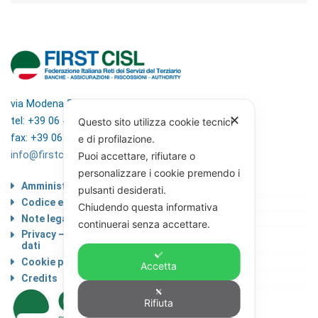
via Modena 5, 00184 Roma
✕
tel: +39 06 4746351
Questo sito utilizza cookie tecnici
fax: +39 06 4746136
e di profilazione.
info@firstcisl.it
Puoi accettare, rifiutare o
personalizzare i cookie premendo i
Amministrazione trasparente
pulsanti desiderati.
Codice etico
Chiudendo questa informativa
Note legali
continuerai senza accettare.
Privacy – Informativa sul trattamento dei
dati
Cookie policy
Accetta
Credits
Rifiuta