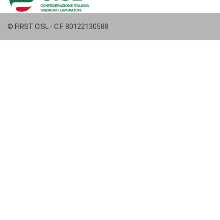
© FIRST CISL - C.F. 80122130588