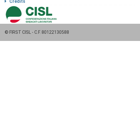
Credits
© FIRST CISL - C.F. 80122130588