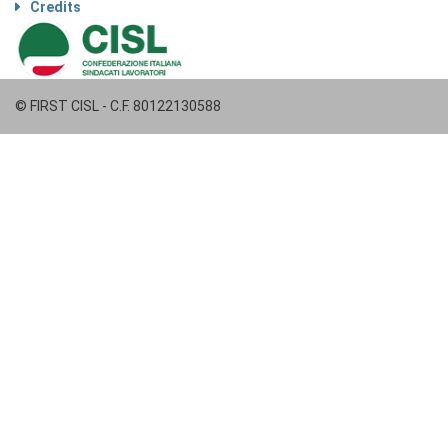
Credits
© FIRST CISL - C.F. 80122130588