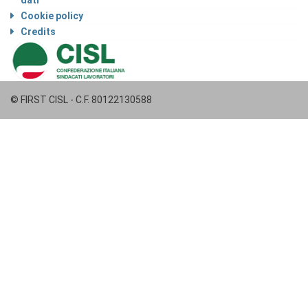
dati
Cookie policy
Credits
© FIRST CISL - C.F. 80122130588