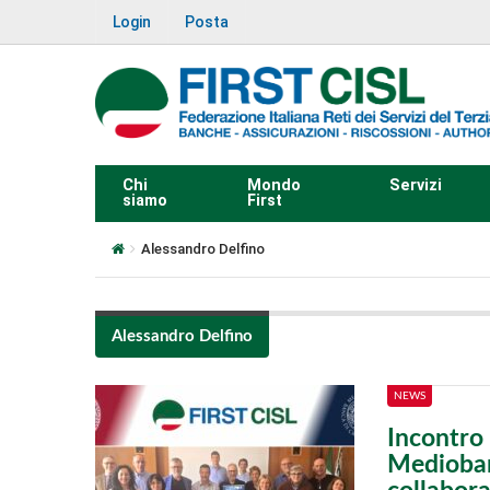
Login
Posta
Chi
Mondo
Servizi
siamo
First
Alessandro Delfino
Alessandro Delfino
NEWS
Incontro 
Medioban