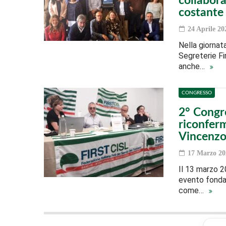
collabor
costante
24 Aprile 20
Nella giornata
Segreterie F
anche…
CONGRESSO
2° Congr
riconferm
Vincenzo
17 Marzo 20
Il 13 marzo 2
evento fonda
come…