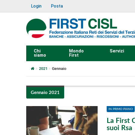
Login
Posta
Chi
Mondo
Servizi
siamo
First
2021
Gennaio
Gennaio 2021
IN PRIMO PIANO
La First 
suoi Rsa