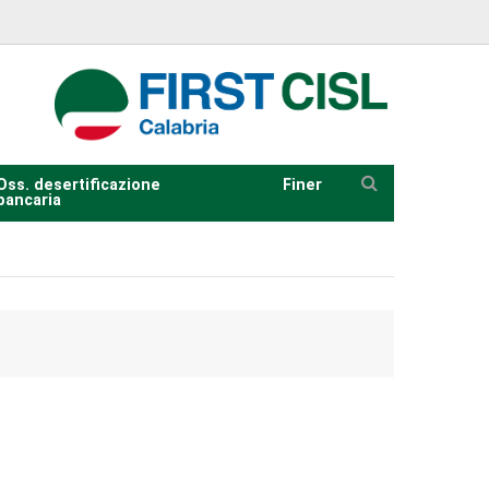
Oss. desertificazione
Finer
bancaria