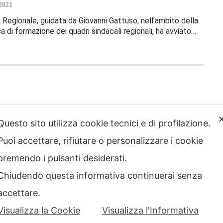
2021
 Regionale, guidata da Giovanni Gattuso, nell’ambito della
ca di formazione dei quadri sindacali regionali, ha avviato…
strazione
Note legali
rente
Questo sito utilizza cookie tecnici e di profilazione.
Privacy – Informativa sul
 etico
trattamento dei dati
Puoi accettare, rifiutare o personalizzare i cookie
Cookie policy
Credits
premendo i pulsanti desiderati.
Chiudendo questa informativa continuerai senza
accettare.
Visualizza la Cookie
Visualizza l'Informativa