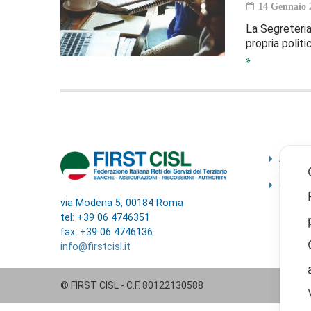
14 Gennaio 
La Segreteria
propria politi
Ammini
traspa
Codice
via Modena 5, 00184 Roma
tel: +39 06 4746351
fax: +39 06 4746136
info@firstcisl.it
© FIRST CISL - C.F. 80122130588