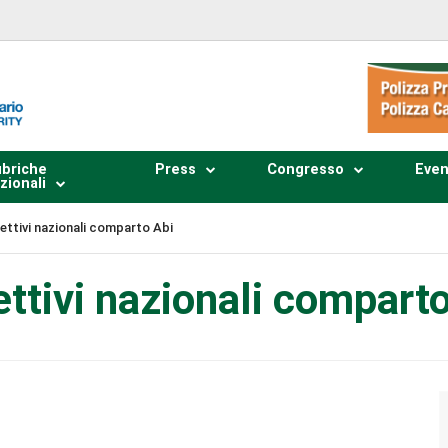
briche
Press
Congresso
Even
zionali
lettivi nazionali comparto Abi
lettivi nazionali compart