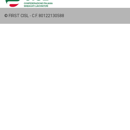
© FIRST CISL - C.F. 80122130588