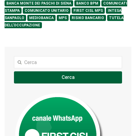
BANCA MONTE DEI PASCHI DI SIENA
BANCO BPM
COMUNICATI
STAMPA
COMUNICATO UNITARIO
FIRST CISL MPS
INTESA
SANPAOLO
MEDIOBANCA
MPS
RISIKO BANCARIO
TUTELA
DELL’OCCUPAZIONE
Cerca