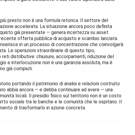
 più presto non è una formula retorica. Il settore del
mazione accelerata. La situazione ancora poco definita
cquisto già presentate — genera incertezza su asset
 la recente offerta pubblica di acquisto e scambio lanciata
inserisce in un processo di concentrazione che coinvolgerà
ta. Le operazioni straordinarie di questo tipo,
 reti distributive: chiusure, accorpamenti, riduzione del
io e interlocuzione non è una garanzia assoluta, ma è
no già compiuti.
atorio portando il patrimonio di analisi e relazioni costruito
cario abbia ancora — e debba continuare ad avere — una
unità locali. Il presidio fisico sul territorio non è un costo
tto sociale tra le banche e le comunità che le ospitano. Il
omento di trasformarlo in azione concreta.