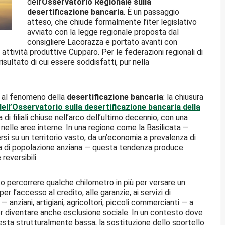
dell’
Osservatorio Regionale sulla
desertificazione bancaria
. È un passaggio
atteso, che chiude formalmente l’iter legislativo
avviato con la legge regionale proposta dal
consigliere Lacorazza e portato avanti con
attività produttive Cupparo. Per le federazioni regionali di
 risultato di cui essere soddisfatti, pur nella
te al fenomeno della
desertificazione bancaria
: la chiusura
 dell’Osservatorio sulla desertificazione bancaria della
 di filiali chiuse nell’arco dell’ultimo decennio, con una
nelle aree interne. In una regione come la Basilicata —
rsi su un territorio vasto, da un’economia a prevalenza di
iva di popolazione anziana — questa tendenza produce
reversibili.
to percorrere qualche chilometro in più per versare un
r l’accesso al credito, alle garanzie, ai servizi di
— anziani, artigiani, agricoltori, piccoli commercianti — a
per diventare anche esclusione sociale. In un contesto dove
i resta strutturalmente bassa, la sostituzione dello sportello