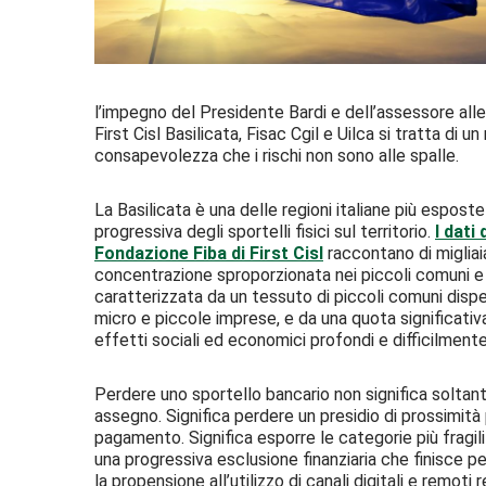
l’impegno del Presidente Bardi e dell’assessore alle 
First Cisl Basilicata, Fisac Cgil e Uilca si tratta di un
consapevolezza che i rischi non sono alle spalle.
La Basilicata è una delle regioni italiane più espos
progressiva degli sportelli fisici sul territorio.
I dati
Fondazione Fiba di First Cisl
raccontano di migliaia
concentrazione sproporzionata nei piccoli comuni e 
caratterizzata da un tessuto di piccoli comuni dispe
micro e piccole imprese, e da una quota significat
effetti sociali ed economici profondi e difficilmente 
Perdere uno sportello bancario non significa soltan
assegno. Significa perdere un presidio di prossimità pe
pagamento. Significa esporre le categorie più fragili 
una progressiva esclusione finanziaria che finisce 
la propensione all’utilizzo di canali digitali e remot