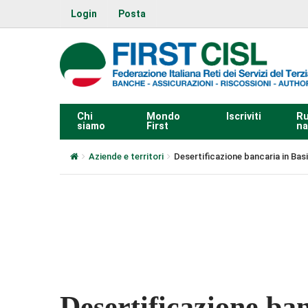
Login
Posta
Chi
Mondo
Iscriviti
Ru
siamo
First
na
Aziende e territori
Desertificazione bancaria in Basil
0:00
Desertificazione ban