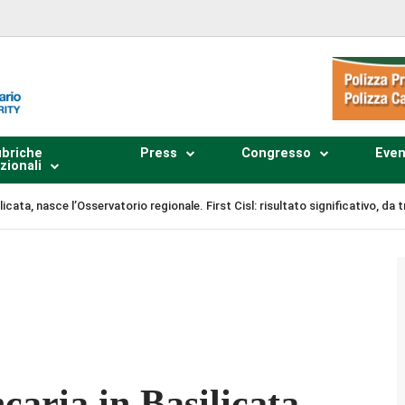
briche
Press
Congresso
Even
zionali
icata, nasce l’Osservatorio regionale. First Cisl: risultato significativo, da
Plays
:
-
-:--
1x
caria in Basilicata,