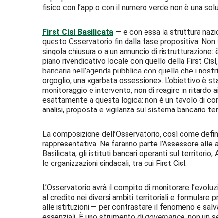
fisico con l’app o con il numero verde non è una so
First Cisl Basilicata
— e con essa la struttura nazi
questo Osservatorio fin dalla fase propositiva. Non s
singola chiusura o a un annuncio di ristrutturazione:
piano rivendicativo locale con quello della First Cis
bancaria nell’agenda pubblica con quella che i nostri
orgoglio, una «garbata ossessione». L’obiettivo è sta
monitoraggio e intervento, non di reagire in ritardo a
esattamente a questa logica: non è un tavolo di co
analisi, proposta e vigilanza sul sistema bancario terr
La composizione dell’Osservatorio, così come definita
rappresentativa. Ne faranno parte l’Assessore alle a
Basilicata, gli istituti bancari operanti sul territorio,
le organizzazioni sindacali, tra cui First Cisl.
L’Osservatorio avrà il compito di monitorare l’evoluzi
al credito nei diversi ambiti territoriali e formulare 
alle istituzioni — per contrastare il fenomeno e salva
essenziali. È uno strumento di
governance
, non un s