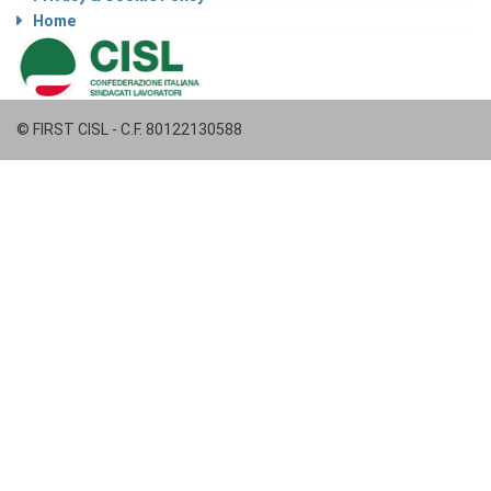
Home
© FIRST CISL - C.F. 80122130588