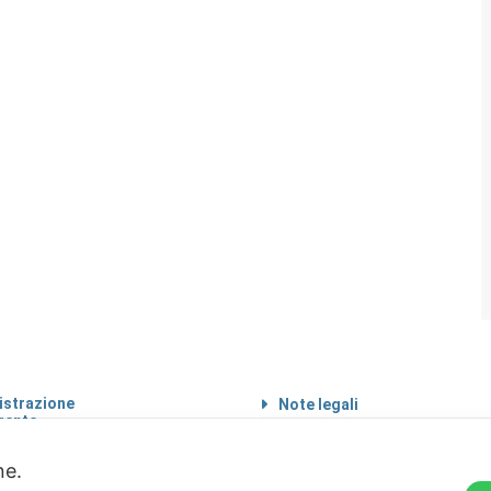
strazione
Note legali
rente
Informazioni sul
 etico
trattamento di dati
personali
one.
Privacy & Cookie Policy