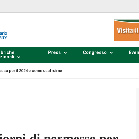
briche
Press
Congresso
Even
zionali
messo per il 2024 e come usufruirne
Plays
:
-
-:--
1x
 giorni di permesso per