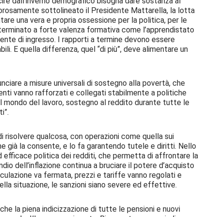
cire dall’inverno demografico bisogna dare sostanza al
orosamente sottolineato il Presidente Mattarella, la lotta
tare una vera e propria ossessione per la politica, per le
indeterminato a forte valenza formativa come l’apprendistato
ente di ingresso. I rapporti a termine devono essere
abili. E quella differenza, quel “di più”, deve alimentare un
nciare a misure universali di sostegno alla povertà, che
enti vanno rafforzati e collegati stabilmente a politiche
el mondo del lavoro, sostegno al reddito durante tutte le
i”.
i risolvere qualcosa, con operazioni come quella sui
e già la consente, e lo fa garantendo tutele e diritti. Nello
 efficace politica dei redditi, che permetta di affrontare la
dio dell’inflazione continua a bruciare il potere d’acquisto
peculazione va fermata, prezzi e tariffe vanno regolati e
lla situazione, le sanzioni siano severe ed effettive.
he la piena indicizzazione di tutte le pensioni e nuovi