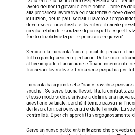
“Solo ieri ce lo ha ricordato Papa Francesco: per us
lavoro dei nostri giovani e delle donne. Come ha dol
alla precarietà lavorativa ed esistenziale deve diven
istituzioni, per le parti sociali. Il lavoro a tempo 
deve essere incentivato e diventare il canale preval
meglio retribuiti e costare di più rispetto a quelli st
fondo di solidarietà per le pensioni dei giovani”.
Secondo la Fumarola “non è possibile pensare di rinu
tutti i grandi paesi europei hanno. Dotazioni e strum
attive in grado di assicurare efficace inserimento n
transizioni lavorative e formazione perpetua per tutt
Fumarola ha aggiunto che “non è possibile pensare d
voucher. Se serve buona flessibilità, la contrattazion
stesso modo si deve arrivare a definire una nuova ed
questione salariale, perché il tempo passa ma l’incen
dei lavoratori, dei pensionati e delle famiglie. La s
controllati. E per chi approfitta vergognosamente de
Serve un nuovo patto anti inflazione che preveda anc