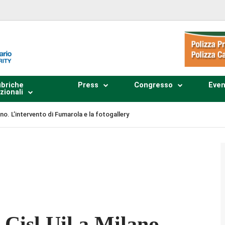
briche
Press
Congresso
Even
zionali
ano. L’intervento di Fumarola e la fotogallery
Plays
:
-
-:--
1x
 Cisl Uil a Milano.