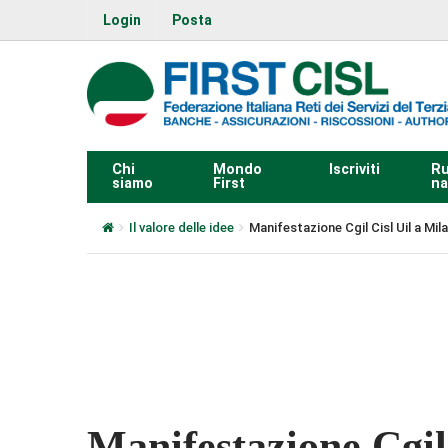
Login
Posta
Chi
Mondo
Iscriviti
Ru
siamo
First
na
Il valore delle idee
Manifestazione Cgil Cisl Uil a Mil
0:00
Manifestazione Cgil