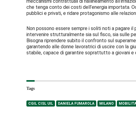
meccanismi contrattuali di riallineamento all’inflazio
che tenga conto dei costi dell’energia importata. Occ
pubblici e privati, e ridare protagonismo alle relazioni 
Non possono essere sempre i soliti noti a pagare il p
intervenire strutturalmente sia sul fisco, sia sulle p
Bisogna riprendere subito il confronto sul superame
garantendo alle donne lavoratrici di uscire con la gius
stabile, capace di garantire soprattutto a giovani e
Tags
CGIL CISL UIL
DANIELA FUMAROLA
MILANO
MOBILITA