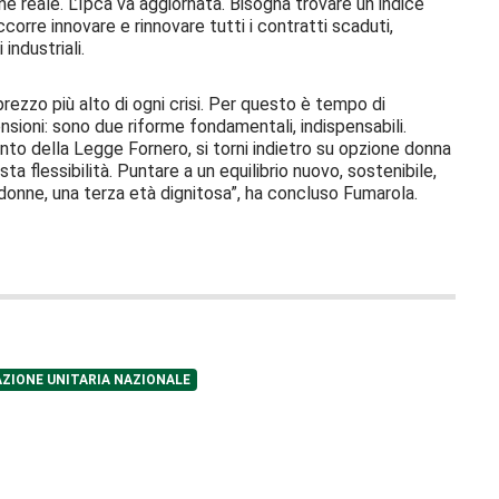
ne reale. L’Ipca va aggiornata. Bisogna trovare un indice
orre innovare e rinnovare tutti i contratti scaduti,
industriali.
rezzo più alto di ogni crisi. Per questo è tempo di
ensioni: sono due riforme fondamentali, indispensabili.
nto della Legge Fornero, si torni indietro su opzione donna
ta flessibilità. Puntare a un equilibrio nuovo, sostenibile,
 donne, una terza età dignitosa”, ha concluso Fumarola.
ZIONE UNITARIA NAZIONALE