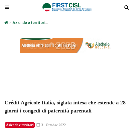
Aziende e territori
Crédit Agricole Italia, siglata intesa che estend
Plays
:
-
-:-
0:00
1x
-
Crédit Agricole Italia, siglata intesa che estende a 28
giorni i congedi di paternità parentali
Aziende e territori
31 Ottobre 2022