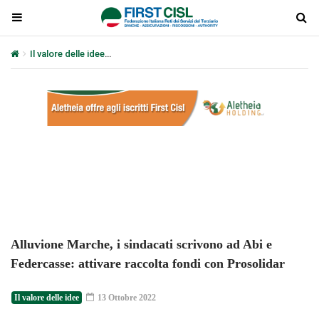
Il valore delle idee
Alluvione Marche, i sindacati scrivono ad Abi e 
Plays
:
-
-:-
0:00
1x
-
Alluvione Marche, i sindacati scrivono ad Abi e
Federcasse: attivare raccolta fondi con Prosolidar
Il valore delle idee
13 Ottobre 2022