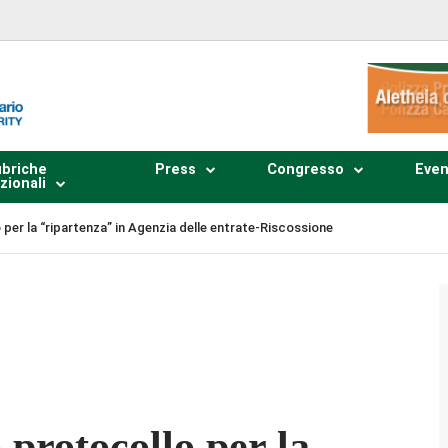
briche
Press
Congresso
Even
zionali
 per la “ripartenza” in Agenzia delle entrate-Riscossione
Plays
:
-
-:--
1x
o protocollo per la