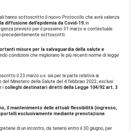
ali hanno sottoscritto il nuovo Protocollo che avrà valenza
lla diffusione dell’epidemia da Covid-19
, in
rgenza previsto per il prossimo 31 marzo e contestuale
li precedentemente sottoscritti.
tanti misure per la salvaguardia della salute e
ndo condizioni che migliorano le più recenti norme di legge
ritto il 23 marzo u.s. sia per la parte relativa ai
to del Ministero della Salute del 4 febbraio 2022, esclusi
r i
colleghi destinatari diretti della Legge 104/92 art. 3
o, il mantenimento delle attuali flessibilità (ingresso,
 sportelli esclusivamente mediante prenotazione
.
greterie di un incontro, da tenersi entro il 30 giugno, per