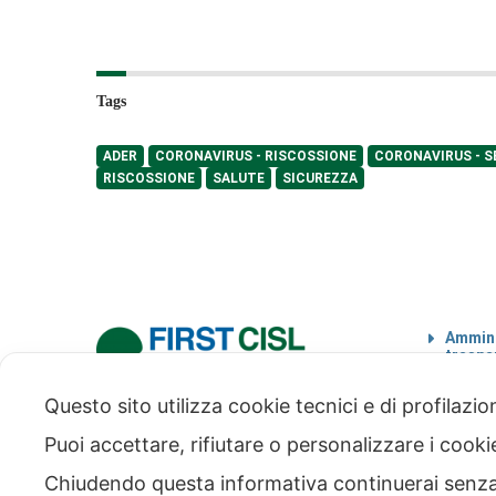
Tags
ADER
CORONAVIRUS - RISCOSSIONE
CORONAVIRUS - S
RISCOSSIONE
SALUTE
SICUREZZA
Ammini
traspa
Codice
Questo sito utilizza cookie tecnici e di profilazi
via Modena 5, 00184 Roma
tel: +39 06 4746351
Puoi accettare, rifiutare o personalizzare i cook
fax: +39 06 4746136
info@firstcisl.it
Chiudendo questa informativa continuerai senz