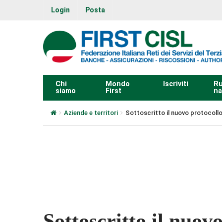
Login
Posta
Chi
Mondo
Iscriviti
Ru
siamo
First
na
Aziende e territori
Sottoscritto il nuovo protocollo
0:00
Sottoscritto il nuov