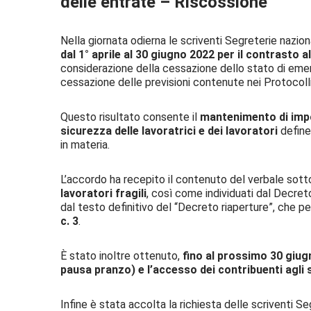
delle entrate – Riscossione
Nella giornata odierna le scriventi Segreterie nazion
dal 1° aprile al 30 giugno 2022 per il contrasto a
considerazione della cessazione dello stato di eme
cessazione delle previsioni contenute nei Protocol
Questo risultato consente il
mantenimento di impor
sicurezza delle lavoratrici e dei lavoratori
define
in materia.
L’accordo ha recepito il contenuto del verbale sottosc
lavoratori fragili
, così come individuati dal Decre
dal testo definitivo del “Decreto riaperture”, che pe
c. 3
.
È stato inoltre ottenuto,
fino al prossimo 30 giugn
pausa pranzo) e l’accesso dei contribuenti agli
Infine è stata accolta la richiesta delle scriventi Se