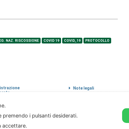
EG. NAZ. RISCOSSIONE
COVID 19
COVID_19
PROTOCOLLO
strazione
Note legali
rente
Informazioni sul
 etico
trattamento di dati
personali
one.
Privacy & Cookie Policy
ie premendo i pulsanti desiderati.
Home
a accettare.