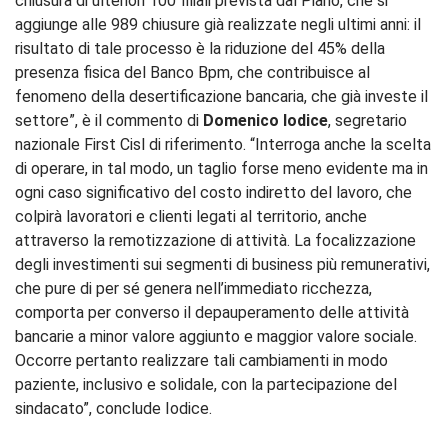
chiusura di ulteriori 100 filiali prevista dal Piano, che si
aggiunge alle 989 chiusure già realizzate negli ultimi anni: il
risultato di tale processo è la riduzione del 45% della
presenza fisica del Banco Bpm, che contribuisce al
fenomeno della desertificazione bancaria, che già investe il
settore”, è il commento di
Domenico Iodice
, segretario
nazionale First Cisl di riferimento.
“Interroga anche la scelta
di operare, in tal modo, un taglio forse meno evidente ma in
ogni caso significativo del costo indiretto del lavoro, che
colpirà lavoratori e clienti legati al territorio, anche
attraverso la remotizzazione di attività. La focalizzazione
degli investimenti sui segmenti di business più remunerativi,
che pure di per sé genera nell’immediato ricchezza,
comporta per converso il depauperamento delle attività
bancarie a minor valore aggiunto e maggior valore sociale.
Occorre pertanto realizzare tali cambiamenti in modo
paziente, inclusivo e solidale, con la partecipazione del
sindacato”, conclude Iodice.