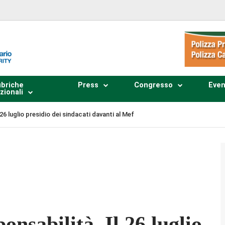
briche
Press
Congresso
Even
zionali
 26 luglio presidio dei sindacati davanti al Mef
Plays
:
-
-:--
1x
onsabilità. Il 26 luglio