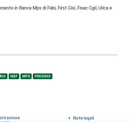
ento in Banca Mps di Fabi, First Cisl, Fisac Cgil, Uilca e
RIO
MEF
MPS
PRESIDIO
strazione
Note legali
rente
Informazioni sul
 etico
trattamento di dati