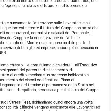
ti il consolidamento del sistema creditizio domestico, che
e un’operazione relativa al futuro assetto aziendale
rtare nuovamente l’attenzione sulle Lavoratrici e sui
unque ipotesi inerente il futuro del Gruppo non potrà che
li occupazionali, normativi e salariali del Personale, il
tiva del Gruppo e la conservazione dell’attuale
ntire il ruolo del Monte quale imprescindibile punto di
 servizio di famiglie ed imprese, ancora più necessario in
NRR.
bbiamo chiesto – e continuiamo a chiedere – all’Esecutivo
farsi garanti del percorso di risanamento, di
tituto di credito, mediante un processo indirizzato a
eramento dei vincoli codificati nel Piano di
olungamento del termine di permanenza dello Stato nel
tuazione di equilibrio, necessaria per il rilancio del Gruppo.
 sugli Stress Test, richiamiamo quindi ancora una volta il
onsabilità, affinché vengano assicurate alle Lavoratrici ed