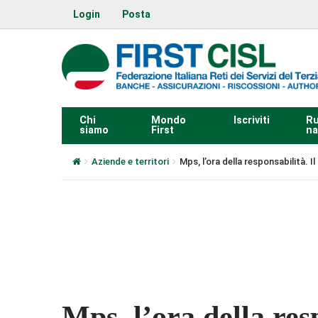
Login
Posta
Chi
Mondo
Iscriviti
Ru
siamo
First
na
Aziende e territori
Mps, l’ora della responsabilità. Il
0:00
Mps, l’ora della resp