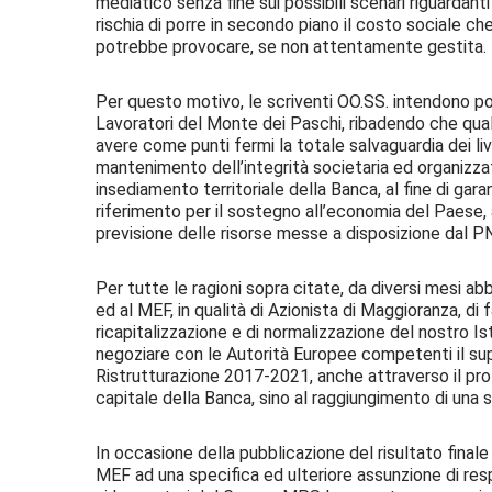
mediatico senza fine sui possibili scenari riguardan
rischia di porre in secondo piano il costo sociale ch
potrebbe provocare, se non attentamente gestita.
Per questo motivo, le scriventi OO.SS. intendono po
Lavoratori del Monte dei Paschi, ribadendo che qual
avere come punti fermi la totale salvaguardia dei livel
mantenimento dell’integrità societaria ed organizza
insediamento territoriale della Banca, al fine di gara
riferimento per il sostegno all’economia del Paese, a
previsione delle risorse messe a disposizione dal P
Per tutte le ragioni sopra citate, da diversi mesi a
ed al MEF, in qualità di Azionista di Maggioranza, di 
ricapitalizzazione e di normalizzazione del nostro Is
negoziare con le Autorità Europee competenti il sup
Ristrutturazione 2017-2021, anche attraverso il pr
capitale della Banca, sino al raggiungimento di una si
In occasione della pubblicazione del risultato finale
MEF ad una specifica ed ulteriore assunzione di resp