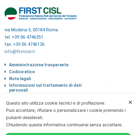
via Modena 5, 00184 Roma
tel: +39 06 4746351
fax: +39 06 4746136
info@firstcisl.it
Amministrazione trasparente
Codice etico
Note legali
Informazioni sul trattamento di dati
personali
Privacy & Cookie Policy
✕
Questo sito utilizza cookie tecnici e di profilazione.
Home
Puoi accettare, rifiutare o personalizzare i cookie premendo i
pulsanti desiderati.
Chiudendo questa informativa continuerai senza accettare.
© FIRST CISL - C.F. 80122130588