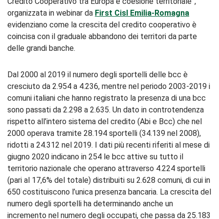
Credito Cooperativo tra Europa e coesione territoriale”,
organizzata in webinar da
First Cisl Emilia-Romagna
evidenziano come la crescita del credito cooperativo è
coincisa con il graduale abbandono dei territori da parte
delle grandi banche.
Dal 2000 al 2019 il numero degli sportelli delle bcc è
cresciuto da 2.954 a 4.236, mentre nel periodo 2003-2019 i
comuni italiani che hanno registrato la presenza di una bcc
sono passati da 2.298 a 2.635. Un dato in controtendenza
rispetto all’intero sistema del credito (Abi e Bcc) che nel
2000 operava tramite 28.194 sportelli (34.139 nel 2008),
ridotti a 24.312 nel 2019. I dati più recenti riferiti al mese di
giugno 2020 indicano in 254 le bcc attive su tutto il
territorio nazionale che operano attraverso 4.224 sportelli
(pari al 17,6% del totale) distribuiti su 2.628 comuni, di cui in
650 costituiscono l’unica presenza bancaria. La crescita del
numero degli sportelli ha determinando anche un
incremento nel numero degli occupati, che passa da 25.183