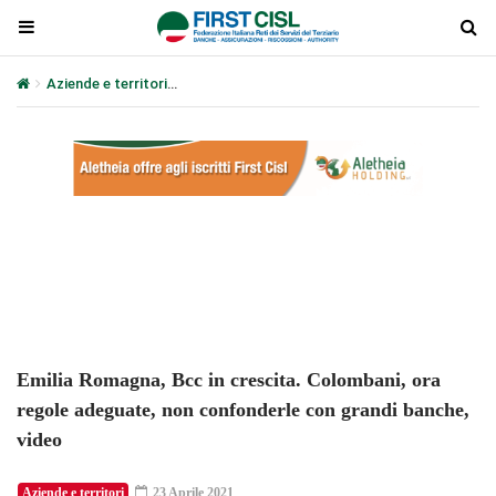
Aziende e territori
Emilia Romagna, Bcc in crescita. Colombani, o
Plays
:
-
-:-
0:00
1x
-
Emilia Romagna, Bcc in crescita. Colombani, ora
regole adeguate, non confonderle con grandi banche,
video
Aziende e territori
23 Aprile 2021