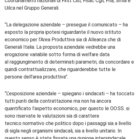
Coordinamenti nazionali di First Cisl, Fisac Cgil, Fna, Snfia e
Uilca nel Gruppo Generali.
“La delegazione aziendale – presegue il comunicato – ha
esposto la propria ipotesi riguardante il nuovo istituto
economico per l’Area Produttiva sia di Alleanza che di
Generali Italia. La proposta aziendale vedrebbe una
erogazione variabile sotto forma di welfare data
al raggiungimento di determinati parametri, da concordare e
quindi contrattualizzare, che riguarderebbe tutte le
persone dell’area produttiva”.
“L’esposizione aziendale – spiegano i sindacati – ha toccato
tutti punti della contrattazione ma non ha ancora
quantificato l’aspetto economico, per questo le OO.SS. si
sono riservate le valutazioni sia di carattere
tecnico normativo che politico dopo i passaggi sia a livello
di sigla negli organismi sindacali, sia a livello unitario. In
questo senso è stata fissata una riunione intersindacale