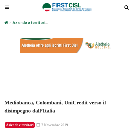
Aziende e territori
Mediobanca, Colombani, UniCredit verso il disim
Plays
:
-
-:-
0:00
1x
-
Mediobanca, Colombani, UniCredit verso il
disimpegno dall’Italia
Aziende e territori
7 Novembre 2019