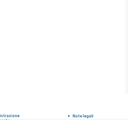
strazione
Note legali
rente
Informazioni sul
 etico
trattamento di dati