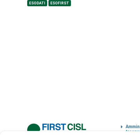
ESODATI
ESOFIRST
Ammini
traspa
Codice