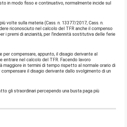
sto in modo fisso e continuativo, normalmente incide sul
 più volte sulla materia (Cass. n. 13377/2017, Cass. n.
vedere riconosciuto nel calcolo del TFR anche il compenso
er i premi di anzianità, per l’indennità sostitutiva delle ferie
re per compensare, appunto, il disagio derivante al
ve entrare nel calcolo del TFR. Facendo lavoro
vità maggiore in termini di tempo rispetto al normale orario di
er compensare il disagio derivante dallo svolgimento di un
 fatto gli straordinari percependo una busta paga più