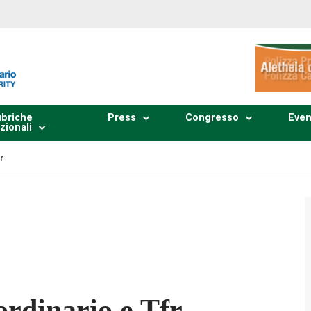
briche
Press
Congresso
Even
zionali
r
Plays
:
-
-:--
1x
ordinario e Tfr