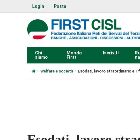
Login
Posta
Chi
Mondo
Iscriviti
Ru
siamo
First
na
Welfare e società
Esodati, lavoro straordinario e Tf
0:00
Esodati, lavoro stra