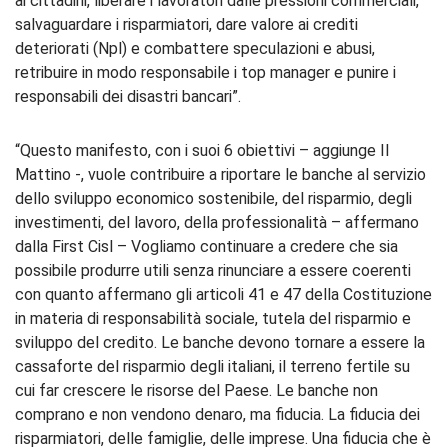
ai cittadini, liberare i lavoratori dalle pressioni commerciali,
salvaguardare i risparmiatori, dare valore ai crediti
deteriorati (Npl) e combattere speculazioni e abusi,
retribuire in modo responsabile i top manager e punire i
responsabili dei disastri bancari”.
“Questo manifesto, con i suoi 6 obiettivi – aggiunge Il
Mattino -, vuole contribuire a riportare le banche al servizio
dello sviluppo economico sostenibile, del risparmio, degli
investimenti, del lavoro, della professionalità – affermano
dalla First Cisl – Vogliamo continuare a credere che sia
possibile produrre utili senza rinunciare a essere coerenti
con quanto affermano gli articoli 41 e 47 della Costituzione
in materia di responsabilità sociale, tutela del risparmio e
sviluppo del credito. Le banche devono tornare a essere la
cassaforte del risparmio degli italiani, il terreno fertile su
cui far crescere le risorse del Paese. Le banche non
comprano e non vendono denaro, ma fiducia. La fiducia dei
risparmiatori, delle famiglie, delle imprese. Una fiducia che è