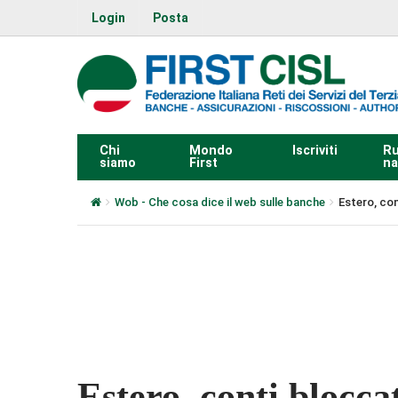
Login
Posta
Chi
Mondo
Iscriviti
Ru
siamo
First
na
Wob - Che cosa dice il web sulle banche
Estero, con
0:00
Estero, conti blocca