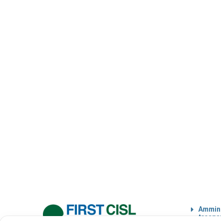
Ammini
traspa