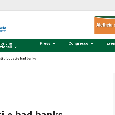
briche
Press
Congresso
Even
zionali
ti bloccati e bad banks
Plays
:
-
-:--
1x
ti e bad banks