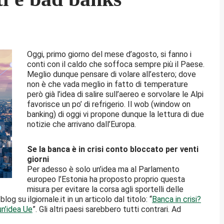
Oggi, primo giorno del mese d’agosto, si fanno i
conti con il caldo che soffoca sempre più il Paese.
Meglio dunque pensare di volare all’estero; dove
non è che vada meglio in fatto di temperature
però già l’idea di salire sull’aereo e sorvolare le Alpi
favorisce un po’ di refrigerio. Il wob (window on
banking) di oggi vi propone dunque la lettura di due
notizie che arrivano dall’Europa.
Se la banca è in crisi conto bloccato per venti
giorni
Per adesso è solo un’idea ma al Parlamento
europeo l’Estonia ha proposto proprio questa
misura per evitare la corsa agli sportelli delle
og su ilgiornale.it in un articolo dal titolo: “
Banca in crisi?
un’idea Ue
”. Gli altri paesi sarebbero tutti contrari. Ad