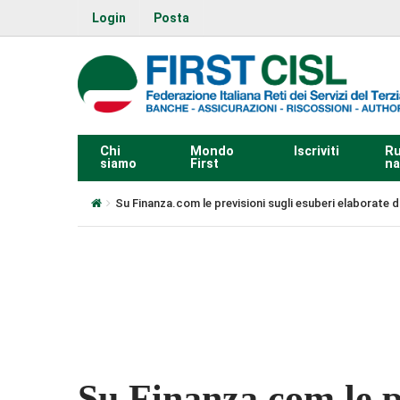
Login
Posta
Chi
Mondo
Iscriviti
Ru
siamo
First
na
Su Finanza.com le previsioni sugli esuberi elaborate da
0:00
Su Finanza.com le pr