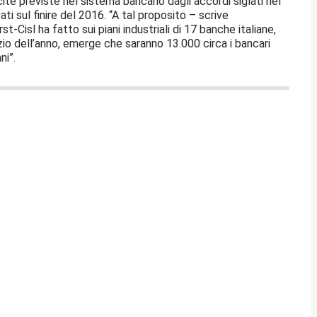
uscite previste nel sistema bancario dagli accordi siglati nel
ati sul finire del 2016. “A tal proposito – scrive
st-Cisl ha fatto sui piani industriali di 17 banche italiane,
izio dell’anno, emerge che saranno 13.000 circa i bancari
ni”.