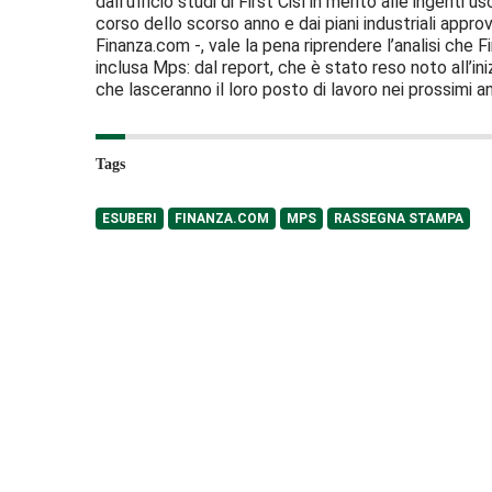
dall’ufficio studi di First Cisl in merito alle ingenti 
corso dello scorso anno e dai piani industriali approv
Finanza.com -, vale la pena riprendere l’analisi che Fir
inclusa Mps: dal report, che è stato reso noto all’in
che lasceranno il loro posto di lavoro nei prossimi an
Tags
ESUBERI
FINANZA.COM
MPS
RASSEGNA STAMPA