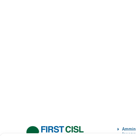
Ammini
traspa