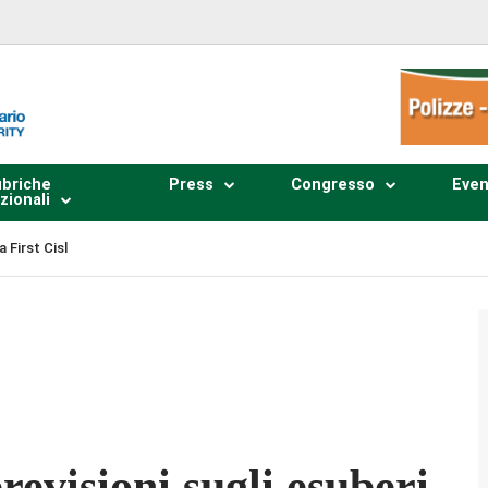
briche
Press
Congresso
Even
zionali
 First Cisl
Plays
:
-
-:--
1x
evisioni sugli esuberi