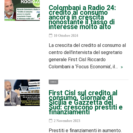
Colombani a Radio 24:
credito al consumo
ancora in crescita
nonostante il tasso di
interesse molto alto
10 Ottobre 2024
La crescita del credito al consumo al
centro dell’intervista del segretario
generale First Cisl Riccardo
Colombani a ‘Focus Economia’, il…
MEDIA
First Cisl sul credito al
consumo. Giornale di
Sicilia e Gazzetta del
Sud: crescono prestiti e
finanziamenti
2 Novembre 2023
Prestiti e finanziamenti in aumento.