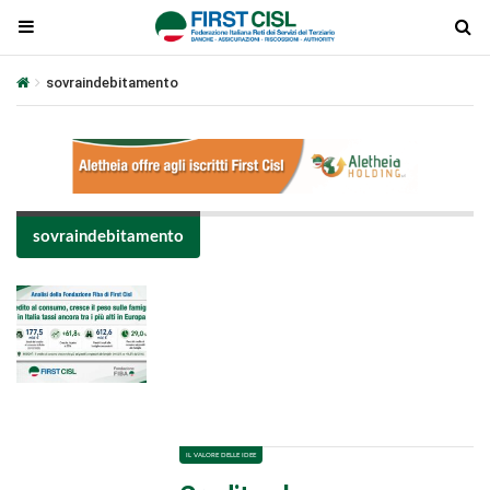
sovraindebitamento
sovraindebitamento
Plays
:
-
-:-
0:00
1x
-
IL VALORE DELLE IDEE