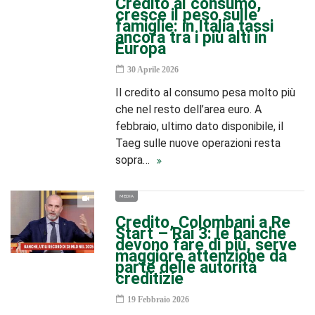
Credito al consumo,
cresce il peso sulle
famiglie: in Italia tassi
ancora tra i più alti in
Europa
30 Aprile 2026
Il credito al consumo pesa molto più
che nel resto dell’area euro. A
febbraio, ultimo dato disponibile, il
Taeg sulle nuove operazioni resta
sopra…
MEDIA
Credito, Colombani a Re
Start – Rai 3: le banche
devono fare di più, serve
maggiore attenzione da
parte delle autorità
creditizie
19 Febbraio 2026