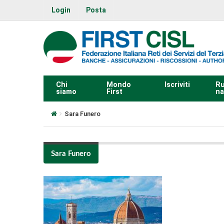
Login
Posta
Chi
Mondo
Iscriviti
Ru
siamo
First
na
Sara Funero
Sara Funero