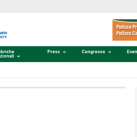
briche
Press
Congresso
Even
zionali
Plays
:
-
0:00
-:--
1x