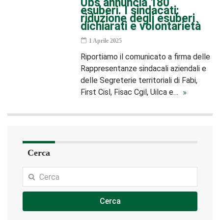
Ubs annuncia 180
esuberi. I sindacati:
riduzione degli esuberi
dichiarati e volontarietà
1 Aprile 2025
Riportiamo il comunicato a firma delle
Rappresentanze sindacali aziendali e
delle Segreterie territoriali di Fabi,
First Cisl, Fisac Cgil, Uilca e…
Cerca
Cerca