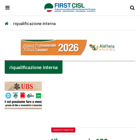
riqualificazione interna
riqualificazione interna
Plays
:
-
-:-
0:00
1x
-
AZIENDE E TERRITORI