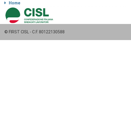
Home
© FIRST CISL - C.F. 80122130588