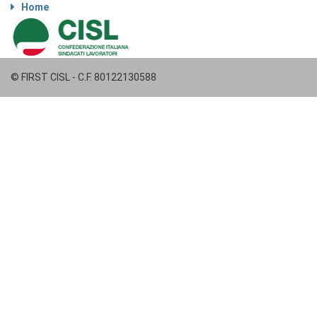
Home
© FIRST CISL - C.F. 80122130588