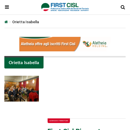
Orietta Isabella
Orietta Isabella
Plays
:
-
-:-
0:00
1x
-
AZIENDE E TERRITORI