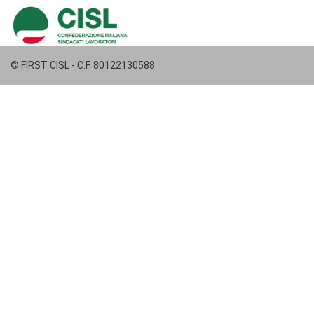
© FIRST CISL - C.F. 80122130588