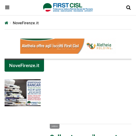
NoveFirenze.it
NoveFirenze.it
Plays
:
-
-:-
0:00
1x
-
MEDIA