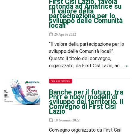
First Cisl Lazio, tavola
rotonda ad Amatrice su
“Il valore della
partecipazione per lo
sviluppo delle Comunità
locali”
26 Aprile 2022
“Il valore della partecipazione per lo
sviluppo delle Comunità locali”.
Questo il titolo del convegno,
organizzato, da First Cisl Lazio, ad…
AZIENDE E TERRITORI
Banche per il futuro, tra
Pnrr e nuovi modelli di
sviluppo del territorio. Il
Convegno di First Cisl
Lazio
18 Gennaio 2022
Convegno organizzato da First Cisl