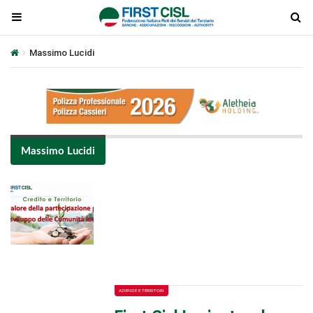
Massimo Lucidi
Massimo Lucidi
Plays
:
-
-:-
0:00
1x
-
AZIENDE E TERRITORI