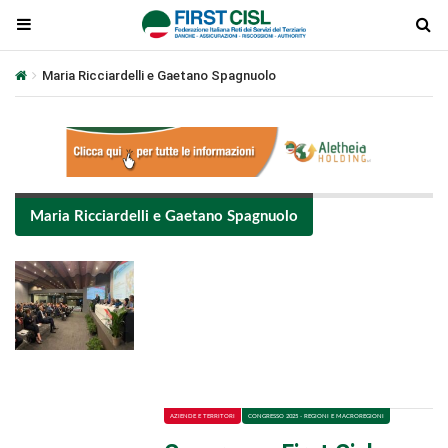
Maria Ricciardelli e Gaetano Spagnuolo
Maria Ricciardelli e Gaetano Spagnuolo
Plays
:
-
-:-
0:00
1x
-
AZIENDE E TERRITORI
CONGRESSO 2025 - REGIONI E MACROREGIONI