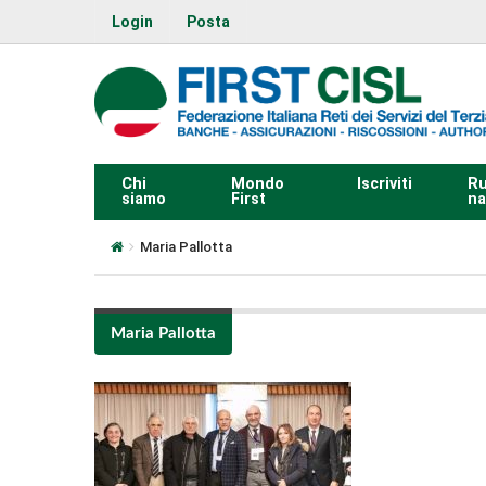
Login
Posta
Chi
Mondo
Iscriviti
Ru
siamo
First
na
Maria Pallotta
Maria Pallotta