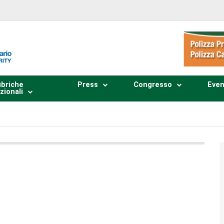
briche
Press
Congresso
Even
zionali
Plays
:
-
0:00
-:--
1x