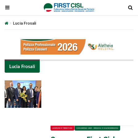
Lucia Frosali
Lucia Frosali
Plays
:
-
-:-
0:00
1x
-
AZIENDE E TERRITORI
CONGRESSO 2025 - REGIONI E MACROREGIONI