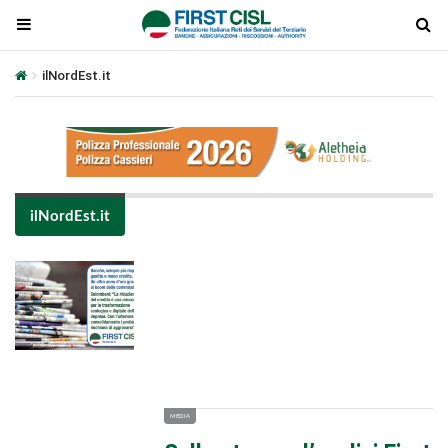
ilNordEst.it
ilNordEst.it
Plays
:
-
-:-
0:00
1x
-
MEDIA