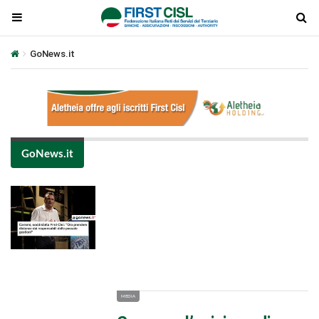
GoNews.it
GoNews.it
Plays
:
-
-:-
0:00
1x
-
MEDIA