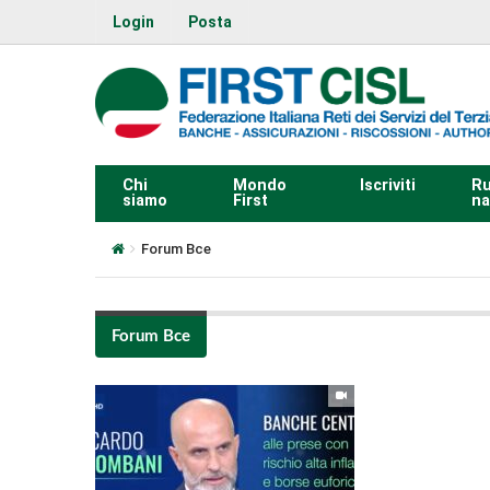
Login
Posta
Chi
Mondo
Iscriviti
Ru
siamo
First
na
Forum Bce
Forum Bce