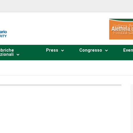
briche
Press
Congresso
Even
zionali
Plays
:
-
0:00
-:--
1x