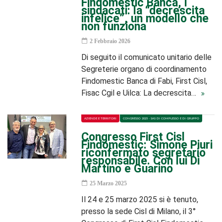
Findomestic Banca, i
sindacati: la “decrescita
infelice”, un modello che
non funziona
2 Febbraio 2026
Di seguito il comunicato unitario delle
Segreterie organo di coordinamento
Findomestic Banca di Fabi, First Cisl,
Fisac Cgil e Uilca: La decrescita…
AZIENDE E TERRITORI
CONGRESSO 2025 - SAS DI COMPLESSO E DI GRUPPO
Congresso First Cisl
Findomestic: Simone Piuri
riconfermato segretario
responsabile. Con lui Di
Martino e Guarino
25 Marzo 2025
Il 24 e 25 marzo 2025 si è tenuto,
presso la sede Cisl di Milano, il 3°