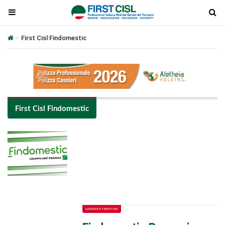
First Cisl Findomestic
First Cisl Findomestic
Plays
:
-
-:-
0:00
1x
-
AZIENDE E TERRITORI