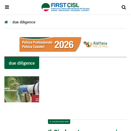
due diligence
due diligence
Plays
:
-
-:-
0:00
1x
-
IL VALORE DELLE IDEE