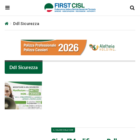
Ddl Sicurezza
Ddl Sicurezza
Plays
:
-
-:-
0:00
1x
-
IL VALORE DELLE IDEE