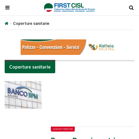
Coperture sanitarie
Coperture sanitarie
Plays
:
-
-:-
0:00
1x
-
AZIENDE E TERRITORI