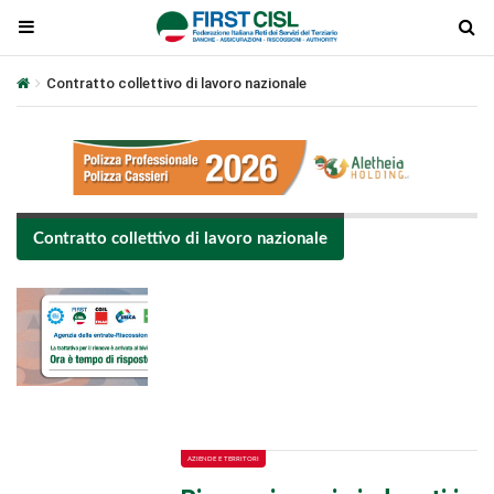
Contratto collettivo di lavoro nazionale
Contratto collettivo di lavoro nazionale
Plays
:
-
-:-
0:00
1x
-
AZIENDE E TERRITORI