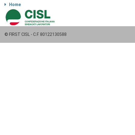
Home
© FIRST CISL - C.F. 80122130588