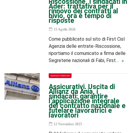
Riscossione, i sindacati in
Ader: trattativa per il
rinnovo dei contratti al
bivio, ora è tempo di
risposte
15 Aprile 2026
Come pubblicato sul sito di First Cisl
Agenzia delle entrate-Riscossione,
riportiamo il comunicato a firma delle
Segreterie nazionali di Fabi, First…
AZIENDE E TERRITORI
Assicurativi. Uscita di
Allianz da Ania, i
sindacati: garantire
l’applicazione integrale
del contratto nazionale e
tutelare lavoratrici e
lavoratori
12 Novembre 2025