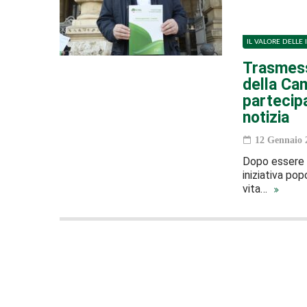
IL VALORE DELLE 
Trasmess
della Cam
partecipa
notizia
12 Gennaio 
Dopo essere s
iniziativa pop
vita…