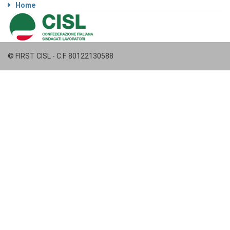
Home
© FIRST CISL - C.F. 80122130588