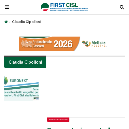
Claudia Cipolloni
Claudia Cipolloni
Plays
:
-
-:-
0:00
1x
-
AZIENDE E TERRITORI